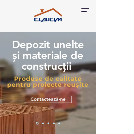
Depozit unelte
și materiale de
construcții
Produse de calitate
pentru proiecte reușite
Contactează-ne