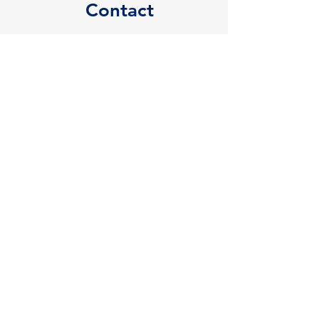
Contact
Adresă
Zăbrani Nr.224
Jud. Arad
Telefon/Email
+40 745 072 260
scclaucimsrl@gmail.com
Orar
Luni - Vineri
9:00 – 17:00
Sâmbătă
9:00 – 12:00