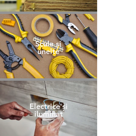
Scule și
unelte
Electrice și
iluminat